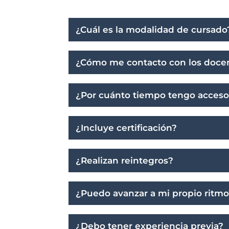
¿Cuál es la modalidad de cursado
¿Cómo me contacto con los doce
¿Por cuánto tiempo tengo acceso
¿Incluye certificación?
¿Realizan reintegros?
¿Puedo avanzar a mi propio ritm
¿Debo tener experiencia previa?