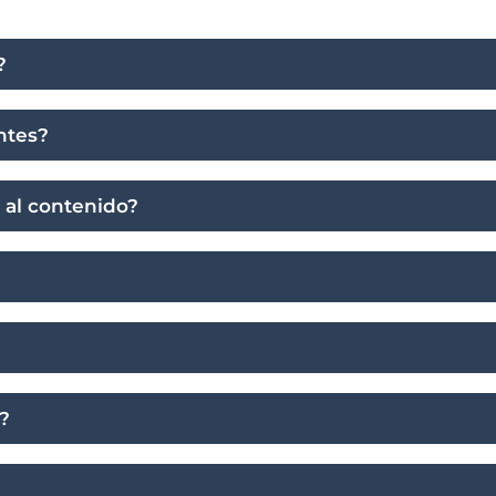
?
ntes?
 al contenido?
o?