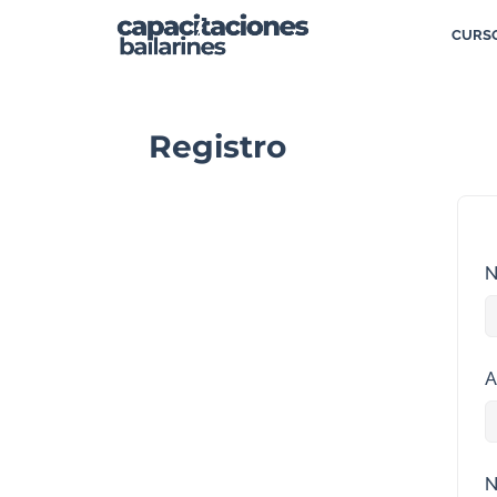
CURSO
Registro
N
A
N